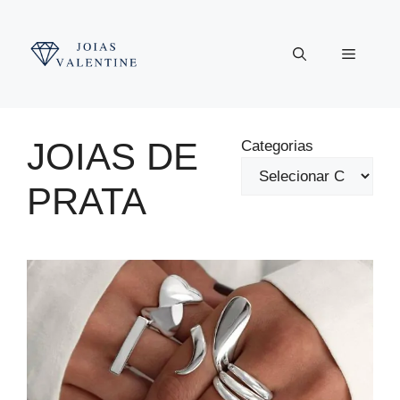
Pular
para
Menu
o
conteúdo
JOIAS DE
Categorias
PRATA