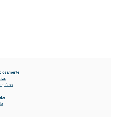
enciosamente
oias
ejuízos
ebe
te