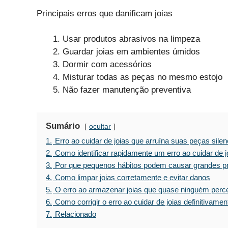
Principais erros que danificam joias
Usar produtos abrasivos na limpeza
Guardar joias em ambientes úmidos
Dormir com acessórios
Misturar todas as peças no mesmo estojo
Não fazer manutenção preventiva
Sumário
ocultar
1.
Erro ao cuidar de joias que arruína suas peças sil
2.
Como identificar rapidamente um erro ao cuidar de j
3.
Por que pequenos hábitos podem causar grandes pr
4.
Como limpar joias corretamente e evitar danos
5.
O erro ao armazenar joias que quase ninguém perc
6.
Como corrigir o erro ao cuidar de joias definitivamen
7.
Relacionado