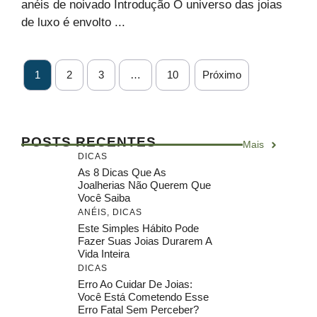
anéis de noivado Introdução O universo das joias
de luxo é envolto ...
1
2
3
…
10
Próximo
POSTS RECENTES
Mais
DICAS
As 8 Dicas Que As
Joalherias Não Querem Que
Você Saiba
ANÉIS
,
DICAS
Este Simples Hábito Pode
Fazer Suas Joias Durarem A
Vida Inteira
DICAS
Erro Ao Cuidar De Joias:
Você Está Cometendo Esse
Erro Fatal Sem Perceber?