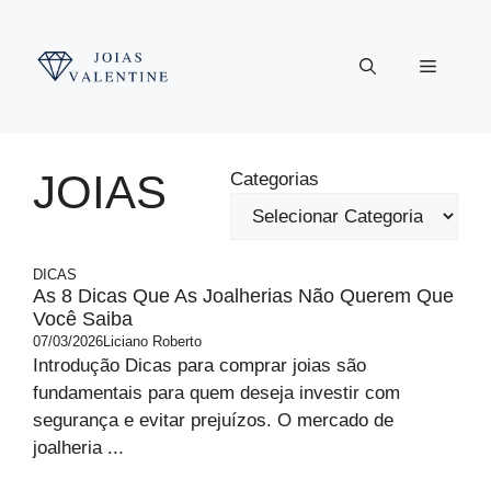
Pular
para
Menu
o
conteúdo
JOIAS
Categorias
DICAS
As 8 Dicas Que As Joalherias Não Querem Que
Você Saiba
07/03/2026
Liciano Roberto
Introdução Dicas para comprar joias são
fundamentais para quem deseja investir com
segurança e evitar prejuízos. O mercado de
joalheria ...