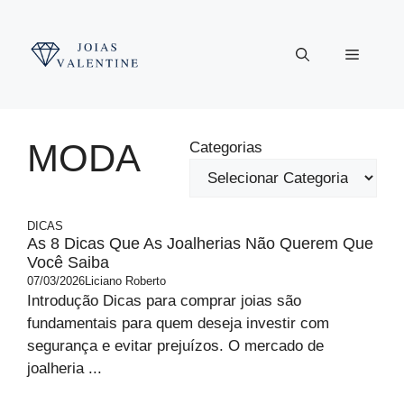
Pular
para
Menu
o
conteúdo
MODA
Categorias
DICAS
As 8 Dicas Que As Joalherias Não Querem Que
Você Saiba
07/03/2026
Liciano Roberto
Introdução Dicas para comprar joias são
fundamentais para quem deseja investir com
segurança e evitar prejuízos. O mercado de
joalheria ...