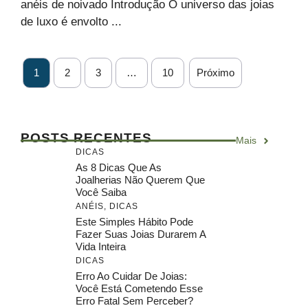
anéis de noivado Introdução O universo das joias
de luxo é envolto ...
1
2
3
…
10
Próximo
POSTS RECENTES
Mais
DICAS
As 8 Dicas Que As
Joalherias Não Querem Que
Você Saiba
ANÉIS
,
DICAS
Este Simples Hábito Pode
Fazer Suas Joias Durarem A
Vida Inteira
DICAS
Erro Ao Cuidar De Joias:
Você Está Cometendo Esse
Erro Fatal Sem Perceber?