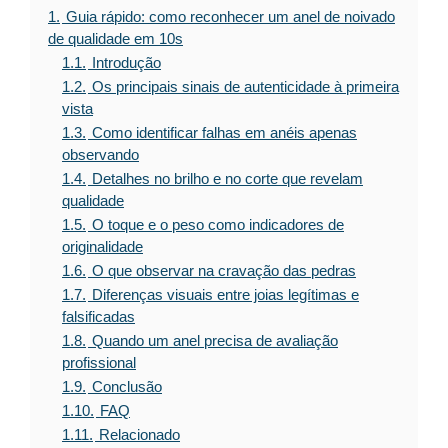
1.
Guia rápido: como reconhecer um anel de noivado
de qualidade em 10s
1.1.
Introdução
1.2.
Os principais sinais de autenticidade à primeira
vista
1.3.
Como identificar falhas em anéis apenas
observando
1.4.
Detalhes no brilho e no corte que revelam
qualidade
1.5.
O toque e o peso como indicadores de
originalidade
1.6.
O que observar na cravação das pedras
1.7.
Diferenças visuais entre joias legítimas e
falsificadas
1.8.
Quando um anel precisa de avaliação
profissional
1.9.
Conclusão
1.10.
FAQ
1.11.
Relacionado