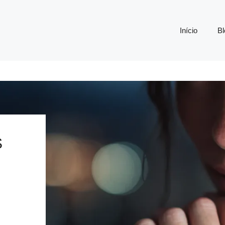
Início
Bl
S