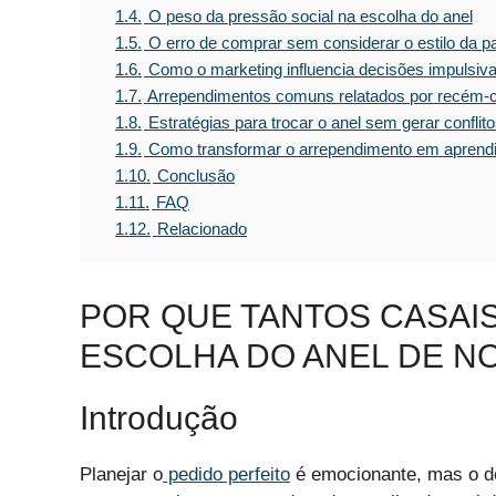
1.4.
O peso da pressão social na escolha do anel
1.5.
O erro de comprar sem considerar o estilo da pa
1.6.
Como o marketing influencia decisões impulsiv
1.7.
Arrependimentos comuns relatados por recém-
1.8.
Estratégias para trocar o anel sem gerar conflit
1.9.
Como transformar o arrependimento em aprend
1.10.
Conclusão
1.11.
FAQ
1.12.
Relacionado
POR QUE TANTOS CASAI
ESCOLHA DO ANEL DE N
Introdução
Planejar o
pedido perfeito
é emocionante, mas o de