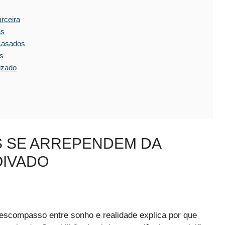
rceira
as
casados
os
izado
S SE ARREPENDEM DA
OIVADO
scompasso entre sonho e realidade explica por que