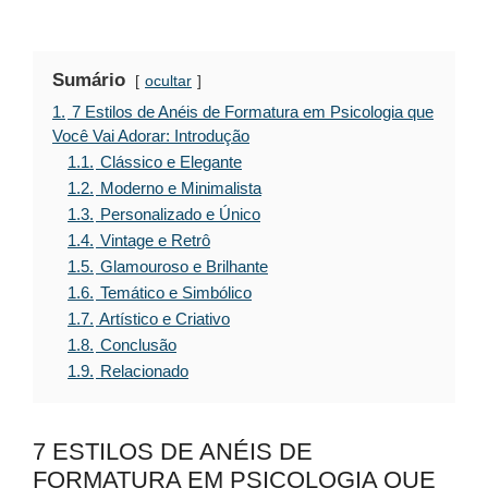
Sumário
ocultar
1.
7 Estilos de Anéis de Formatura em Psicologia que
Você Vai Adorar: Introdução
1.1.
Clássico e Elegante
1.2.
Moderno e Minimalista
1.3.
Personalizado e Único
1.4.
Vintage e Retrô
1.5.
Glamouroso e Brilhante
1.6.
Temático e Simbólico
1.7.
Artístico e Criativo
1.8.
Conclusão
1.9.
Relacionado
7 ESTILOS DE ANÉIS DE
FORMATURA EM PSICOLOGIA QUE