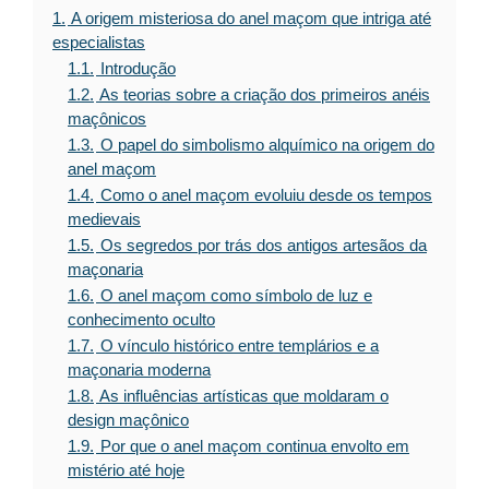
1.
A origem misteriosa do anel maçom que intriga até
especialistas
1.1.
Introdução
1.2.
As teorias sobre a criação dos primeiros anéis
maçônicos
1.3.
O papel do simbolismo alquímico na origem do
anel maçom
1.4.
Como o anel maçom evoluiu desde os tempos
medievais
1.5.
Os segredos por trás dos antigos artesãos da
maçonaria
1.6.
O anel maçom como símbolo de luz e
conhecimento oculto
1.7.
O vínculo histórico entre templários e a
maçonaria moderna
1.8.
As influências artísticas que moldaram o
design maçônico
1.9.
Por que o anel maçom continua envolto em
mistério até hoje