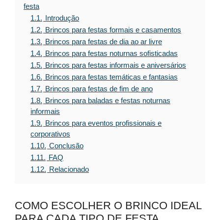
festa
1.1.
Introdução
1.2.
Brincos para festas formais e casamentos
1.3.
Brincos para festas de dia ao ar livre
1.4.
Brincos para festas noturnas sofisticadas
1.5.
Brincos para festas informais e aniversários
1.6.
Brincos para festas temáticas e fantasias
1.7.
Brincos para festas de fim de ano
1.8.
Brincos para baladas e festas noturnas
informais
1.9.
Brincos para eventos profissionais e
corporativos
1.10.
Conclusão
1.11.
FAQ
1.12.
Relacionado
COMO ESCOLHER O BRINCO IDEAL
PARA CADA TIPO DE FESTA