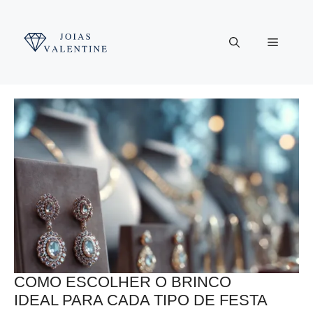
Pular
para
Menu
o
conteúdo
COMO ESCOLHER O BRINCO
IDEAL PARA CADA TIPO DE FESTA