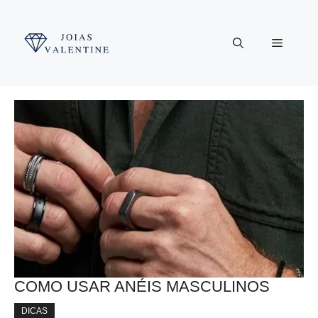
Pular
para
Menu
o
conteúdo
COMO USAR ANÉIS MASCULINOS
DICAS