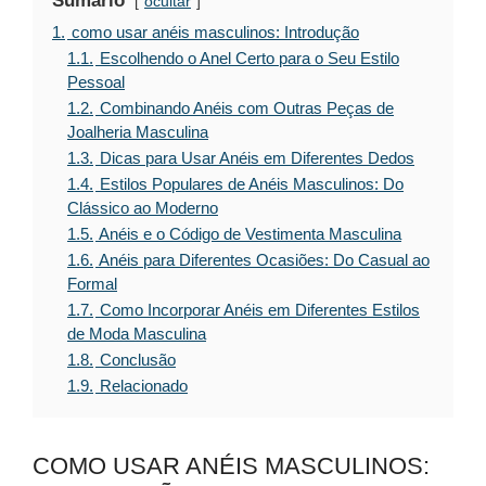
Sumário
ocultar
1.
como usar anéis masculinos: Introdução
1.1.
Escolhendo o Anel Certo para o Seu Estilo
Pessoal
1.2.
Combinando Anéis com Outras Peças de
Joalheria Masculina
1.3.
Dicas para Usar Anéis em Diferentes Dedos
1.4.
Estilos Populares de Anéis Masculinos: Do
Clássico ao Moderno
1.5.
Anéis e o Código de Vestimenta Masculina
1.6.
Anéis para Diferentes Ocasiões: Do Casual ao
Formal
1.7.
Como Incorporar Anéis em Diferentes Estilos
de Moda Masculina
1.8.
Conclusão
1.9.
Relacionado
COMO USAR ANÉIS MASCULINOS: