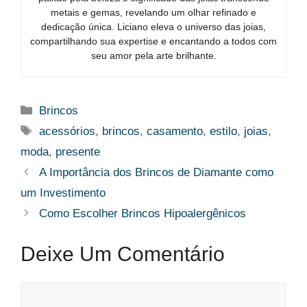
metais e gemas, revelando um olhar refinado e
dedicação única. Liciano eleva o universo das joias,
compartilhando sua expertise e encantando a todos com
seu amor pela arte brilhante.
Categorias
Brincos
Tags
acessórios
,
brincos
,
casamento
,
estilo
,
joias
,
moda
,
presente
A Importância dos Brincos de Diamante como
um Investimento
Como Escolher Brincos Hipoalergênicos
Deixe Um Comentário
Comentário