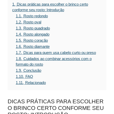
1.
Dicas práticas para escolher o brinco certo
conforme seu rosto: Introdução
1.1.
Rosto redondo
1.2.
Rosto oval
1.3.
Rosto quadrado
1.4.
Rosto alongado
1.5.
Rosto coração
1.6.
Rosto diamante
1.7.
Dicas para quem usa cabelo curto ou preso
1.8.
Cuidados ao combinar acessórios com o
formato do rosto
1.9.
Conclusão
1.10.
FAQ
1.11.
Relacionado
DICAS PRÁTICAS PARA ESCOLHER
O BRINCO CERTO CONFORME SEU