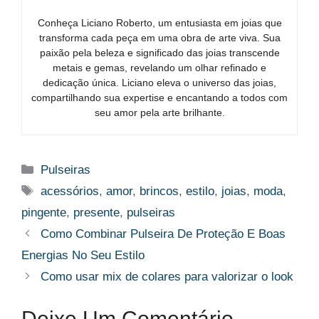
Conheça Liciano Roberto, um entusiasta em joias que
transforma cada peça em uma obra de arte viva. Sua
paixão pela beleza e significado das joias transcende
metais e gemas, revelando um olhar refinado e
dedicação única. Liciano eleva o universo das joias,
compartilhando sua expertise e encantando a todos com
seu amor pela arte brilhante.
Categorias
Pulseiras
Tags
acessórios
,
amor
,
brincos
,
estilo
,
joias
,
moda
,
pingente
,
presente
,
pulseiras
Como Combinar Pulseira De Proteção E Boas
Energias No Seu Estilo
Como usar mix de colares para valorizar o look
Deixe Um Comentário