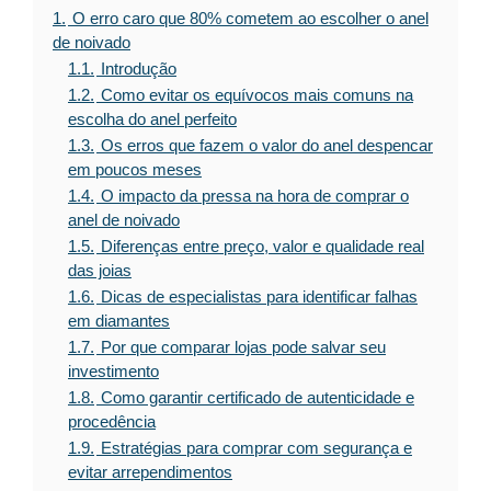
1.
O erro caro que 80% cometem ao escolher o anel
de noivado
1.1.
Introdução
1.2.
Como evitar os equívocos mais comuns na
escolha do anel perfeito
1.3.
Os erros que fazem o valor do anel despencar
em poucos meses
1.4.
O impacto da pressa na hora de comprar o
anel de noivado
1.5.
Diferenças entre preço, valor e qualidade real
das joias
1.6.
Dicas de especialistas para identificar falhas
em diamantes
1.7.
Por que comparar lojas pode salvar seu
investimento
1.8.
Como garantir certificado de autenticidade e
procedência
1.9.
Estratégias para comprar com segurança e
evitar arrependimentos