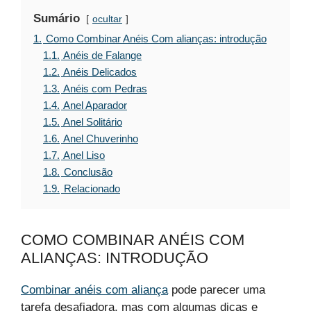
Sumário
ocultar
1.
Como Combinar Anéis Com alianças: introdução
1.1.
Anéis de Falange
1.2.
Anéis Delicados
1.3.
Anéis com Pedras
1.4.
Anel Aparador
1.5.
Anel Solitário
1.6.
Anel Chuverinho
1.7.
Anel Liso
1.8.
Conclusão
1.9.
Relacionado
COMO COMBINAR ANÉIS COM
ALIANÇAS: INTRODUÇÃO
Combinar anéis com aliança
pode parecer uma
tarefa desafiadora, mas com algumas dicas e