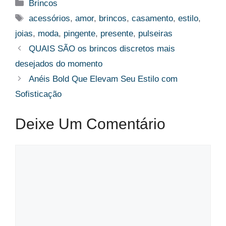
Categorias
Brincos
Tags
acessórios
,
amor
,
brincos
,
casamento
,
estilo
,
joias
,
moda
,
pingente
,
presente
,
pulseiras
QUAIS SÃO os brincos discretos mais
desejados do momento
Anéis Bold Que Elevam Seu Estilo com
Sofisticação
Deixe Um Comentário
Comentário