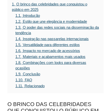
1.
O brinco das celebridades que conquistou o
público em 2025
1.1.
Introdução
1.2.
Estilo que une elegância e modernidade
1.3.
O poder das redes sociais na disseminação da
tendência
1.4.
Inspiração nas passarelas internacionais
1.5.
Versatilidade para diferentes estilos
1.6.
Impacto no mercado de acessórios
1.7.
Materiais e acabamentos mais usados
1.8.
Combinações com looks para diversas
ocasiões
1.9.
Conclusão
1.10.
FAQ
1.11.
Relacionado
O BRINCO DAS CELEBRIDADES
QUE CONQUISTOU O PÚBLICO EM