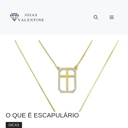
Pular
para
Menu
o
conteúdo
O QUE É ESCAPULÁRIO
DICAS