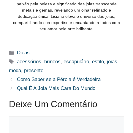
paixão pela beleza e significado das joias transcende
metais e gemas, revelando um olhar refinado e
dedicação única. Liciano eleva o universo das joias,
compartilhando sua expertise e encantando a todos com
seu amor pela arte brilhante.
Categorias
Dicas
Tags
acessórios
,
brincos
,
escapulário
,
estilo
,
joias
,
moda
,
presente
Como Saber se a Pérola é Verdadeira
Qual É A Joia Mais Cara Do Mundo
Deixe Um Comentário
Comentário