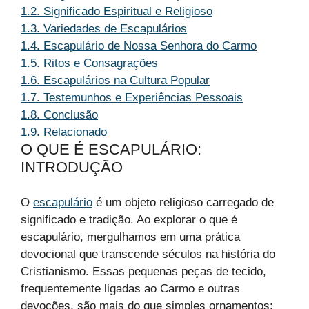
1.2.
Significado Espiritual e Religioso
1.3.
Variedades de Escapulários
1.4.
Escapulário de Nossa Senhora do Carmo
1.5.
Ritos e Consagrações
1.6.
Escapulários na Cultura Popular
1.7.
Testemunhos e Experiências Pessoais
1.8.
Conclusão
1.9.
Relacionado
O QUE É ESCAPULÁRIO:
INTRODUÇÃO
O
escapulário
é um objeto religioso carregado de
significado e tradição. Ao explorar o que é
escapulário, mergulhamos em uma prática
devocional que transcende séculos na história do
Cristianismo. Essas pequenas peças de tecido,
frequentemente ligadas ao Carmo e outras
devoções, são mais do que simples ornamentos;