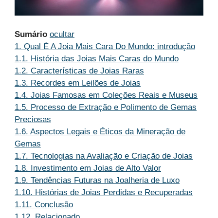
Sumário
ocultar
1.
Qual É A Joia Mais Cara Do Mundo: introdução
1.1.
História das Joias Mais Caras do Mundo
1.2.
Características de Joias Raras
1.3.
Recordes em Leilões de Joias
1.4.
Joias Famosas em Coleções Reais e Museus
1.5.
Processo de Extração e Polimento de Gemas
Preciosas
1.6.
Aspectos Legais e Éticos da Mineração de
Gemas
1.7.
Tecnologias na Avaliação e Criação de Joias
1.8.
Investimento em Joias de Alto Valor
1.9.
Tendências Futuras na Joalheria de Luxo
1.10.
Histórias de Joias Perdidas e Recuperadas
1.11.
Conclusão
1.12.
Relacionado